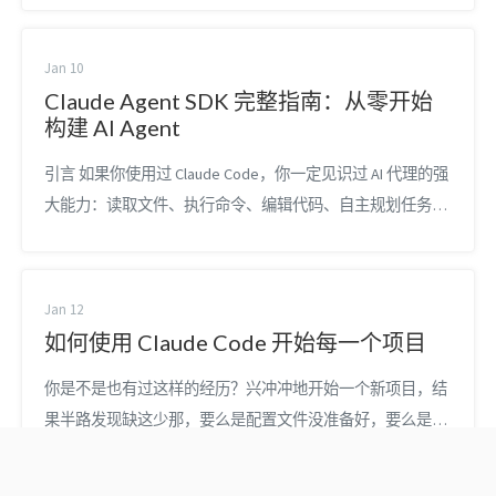
过 MCP/LSP 把 Claude 连接到真实工具链与类型系统 目录
（快速导航） 快速起步：5 分钟看到效果 核心概念详解：
Jan 10
CLAUDE.md / Sk...
Claude Agent SDK 完整指南：从零开始
构建 AI Agent
引言 如果你使用过 Claude Code，你一定见识过 AI 代理的强
大能力：读取文件、执行命令、编辑代码、自主规划任务步
骤。它不仅仅是帮你写代码，而是像一位有思考能力的工程
师一样，主动接手问题并系统性地解决它们。 现在，支撑
Claude Code 的核心引擎——Claude Agent SDK——已经开放
Jan 12
给所有开发者。你可以用它来构建自己的 AI 代理，解决各种
如何使用 Claude Code 开始每一个项目
实际问题。 本指南...
你是不是也有过这样的经历？兴冲冲地开始一个新项目，结
果半路发现缺这少那，要么是配置文件没准备好，要么是项
目目标不够清晰，最后不得不停下来返工。如果你用 Claude
Code 开发过项目，这种挫败感可能更强烈——明明 AI 很强