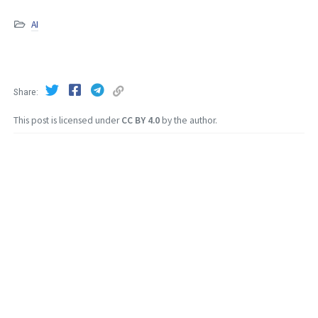
AI
Share
This post is licensed under
CC BY 4.0
by the author.