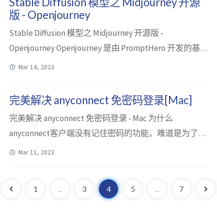
Stable Diffusion 模型之 Midjourney 开源
的大模型，其中包含基础模型 (C...
版 - Openjourney
Stable Diffusion 模型之 Midjourney 开源版 -
Openjourney Openjourney 是由 PromptHero 开发的基
于 Midjourney 图像的开源稳定扩散微调模型。 先看看
Mar 14, 2023
官方的对比效果 左边是 Stable Diffusion v1.5 的结果，
右边是 Openjourney 的结果。 Openjourney 使用方法 下
完美解决 anyconnect 免密码登录[Mac]
载...
完美解决 anyconnect 免密码登录 - Mac 为什么
anyconnect客户端没有记住密码的功能，难道是为了安
全？可是为了这个麻烦，有多少人会把密码存在随手方
Mar 11, 2023
便拷贝的地方，从而实际结果可能更加不安全。 先看
最终效果 菜单栏通过快捷指令一键连接或断开
1
...
3
4
5
...
7
anyconnect vpnspotlight使用如果需要还可以把图标放
在程序坞安全方面也不用担心，密码存储在钥匙串