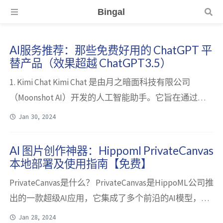
Bingal
AI服务推荐：那些免费好用的 ChatGPT 平
替产品（效果超越 ChatGPT3.5）
1. Kimi Chat Kimi Chat 是由月之暗面科技有限公司
（Moonshot AI）开发的人工智能助手。它旨在通过自
然语言处理（NLP）技术，为用户提供安全、有帮助和
Jan 30, 2024
准确的对话体验。Kimi Chat 的核心优势在于其多语言
对话能力、文件处理功能、互联网搜索能力以及对用户
AI 图片创作神器：Hippoml PrivateCanvas
隐私的重视。 平台支持：网页访问、手机 app、微信小
本地部署及使用指南【免费】
程序 网址：https://kimi.moonsh...
PrivateCanvas是什么？ PrivateCanvas是HippoML公司推
出的一款超级AI应用，它集成了多个前沿的AI模型，包
括PromptLLM、SDXL、SDXLinpaint、SDXLLCM、SD
Jan 28, 2024