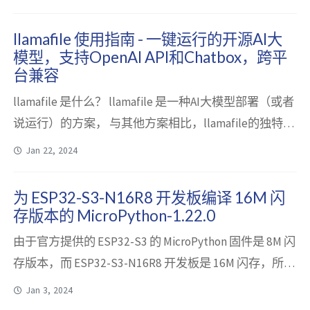
LCM、SAM、MI-GAN和RealERS-GAN等。这些功能不仅
覆盖了从生成详细的提示到创作全高清图片的多个方
llamafile 使用指南 - 一键运行的开源AI大
面，还包括精准编辑和擦除混乱物体等高级功能。
模型，支持OpenAI API和Chatbox，跨平
PrivateCan...
台兼容
llamafile 是什么？ llamafile 是一种AI大模型部署（或者
说运行）的方案， 与其他方案相比，llamafile的独特之
处在于它可以将模型和运行环境打包成一个独立的可执
Jan 22, 2024
行文件，从而简化了部署流程。用户只需下载并执行该
文件，无需安装运行环境或依赖库，这大大提高了使用
为 ESP32-S3-N16R8 开发板编译 16M 闪
大型语言模型的便捷性。这种创新方案有助于降低使用
存版本的 MicroPython-1.22.0
门槛，使更多人能够轻松部署和使用大型语言模型。
由于官方提供的 ESP32-S3 的 MicroPython 固件是 8M 闪
llamafi...
存版本，而 ESP32-S3-N16R8 开发板是 16M 闪存，所以
需要自己编译 16M 闪存版本的 MicroPython 固件。 系统
Jan 3, 2024
环境 操作系统：ubuntu-23.04-server-amd64 Python 版