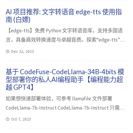
本：3.11 ESP-IDF 版本：v5.1.2 MicroPython 版本：
AI 项目推荐: 文字转语音 edge-tts 使用指
v1.22...
南 (白嫖)
【edge-tts】免费 Python 文字转语音库，支持多国语
言，具备高效转换速度与卓越音质。探索“edge-tts”，
一款专为Python开发者打造的AI语音合成利器，零成本
Dec 22, 2023
实现高质量文本转语音。库内整合丰富语种资源，轻松
跨越语言障碍，赋能各类项目广泛触达全球用户。凭借
基于 CodeFuse-CodeLlama-34B-4bits 模
其闪电般快速的转换性能，提升用户体验，优化开发效
型部署你的私人AI编程助手【编程能力超
率。更值得一提的是，edge-tts生成的语音高度逼真，
越 GPT4】
告别机械感，适用...
如果想快速部署体验，可参考 llamafile 文件部署
CodeLlama-7b-Instruct CodeLlama-7b-Instruct 只需一
个 ”exe“ 文件本地部署方案 (支持 openai api 及 Chatbox
Oct 7, 2023
使用，CPU/GPU 兼容，Mac/Windows/Linux 兼容)